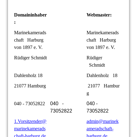
Domaininhaber
Webmaster:
:
Marinekamerads
Marinekamerads
chaft Harburg
chaft Harburg
von 1897 e. V.
von 1897 e. V.
Rüdiger Schmidt
Rüdiger
Schmidt
Dahlenholz 18
Dahlenholz 18
21077 Hamburg
21077 Hambur
g
040 - 73052822
040 -
040 -
73052822
73052822
1.Vorsitzender@
admin@marinek
marinekamerads
ameradschaft-
chaft-harburg.de
harburg.de