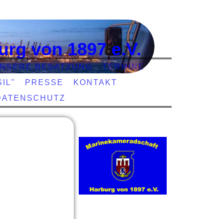
urg von 1897 e.V.
NSERE BESATZUNG
TERMINE
IL"
PRESSE
KONTAKT
DATENSCHUTZ