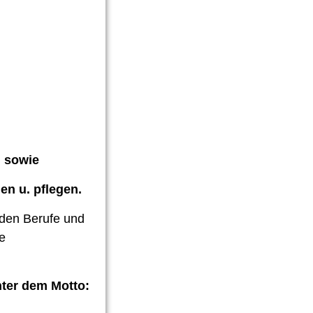
u sowie
en u. pflegen.
nden Berufe und
e
nter dem Motto: