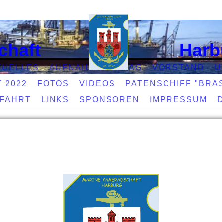
chaft
Harb
TUELLES
AUFNAHMEANTRAG
VORSTAND
U
T 2022
FOTOS
VIDEOS
PATENSCHIFF "BRAS
EFAHRT
LINKS
SPONSOREN
IMPRESSUM