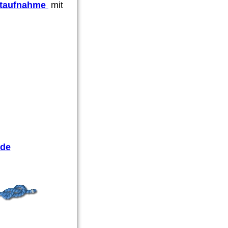
ktaufnahme
mit
.de