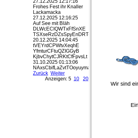
27.12.2025
12:17:16
Frohes Fest ihr Knaller
Lackamacka
27.12.2025
12:16:25
Auf See mit Bläh
DLWcECIQWTxFfSnXE
TSXseRzDZsSpyEnDRTc
20.12.2025
14:04:45
tVEYrdCPWtvXeqhE
YfmturCFtuQZIGGyB
KjbvChytCJRKtCfFpvsLt
31.10.2025
01:13:06
NAxsCbifLaZvtTOoyuymaBr
Zurück
Weiter
Anzeigen: 5
10
20
Wir sind ei
Ei